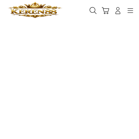
Skip
to
Cari
Troli
Login
Navigation
content