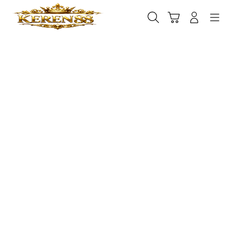
Skip
to
Cari
Troli
Login
Navigation
content