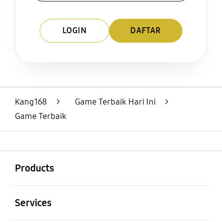
LOGIN
DAFTAR
Layer Popup Close
Kang168
>
Game Terbaik Hari Ini
>
Game Terbaik
Buka
Footer Navigation
Products
Buka
Services
Buka