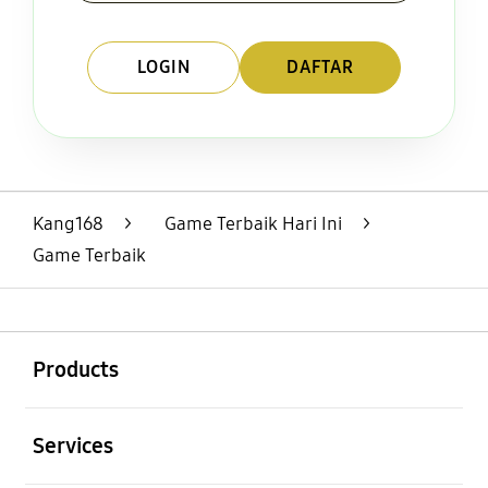
LOGIN
DAFTAR
Layer Popup Close
Kang168
>
Game Terbaik Hari Ini
>
Game Terbaik
Buka
Footer Navigation
Products
Buka
Services
Buka