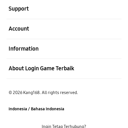
Support
Buka
Account
Buka
Information
Buka
About Login Game Terbaik
© 2026 Kang168. All rights reserved.
Indonesia / Bahasa Indonesia
Ingin Tetap Terhubung?