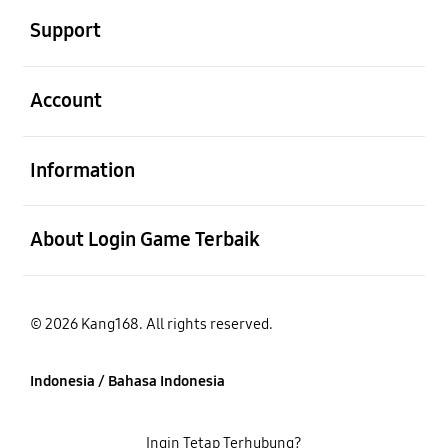
Support
Buka
Account
Buka
Information
Buka
About Login Game Terbaik
© 2026 Kang168. All rights reserved.
Indonesia / Bahasa Indonesia
Ingin Tetap Terhubung?