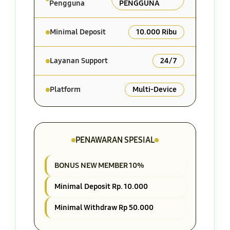
Pengguna
PENGGUNA
Minimal Deposit
10.000 Ribu
Layanan Support
24/7
Platform
Multi-Device
PENAWARAN SPESIAL
BONUS NEW MEMBER 10%
Minimal Deposit Rp. 10.000
Minimal Withdraw Rp 50.000