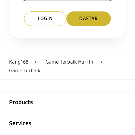
LOGIN
DAFTAR
Layer Popup Close
Kang168
>
Game Terbaik Hari Ini
>
Game Terbaik
Buka
Footer Navigation
Products
Buka
Services
Buka