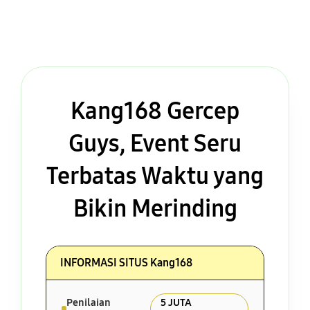
Kang168 Gercep
Guys, Event Seru
Terbatas Waktu yang
Bikin Merinding
INFORMASI SITUS Kang168
Penilaian
5 JUTA