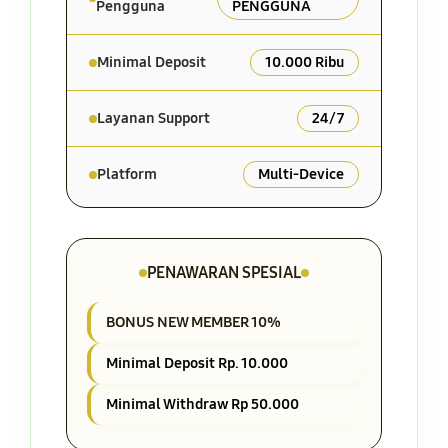
Pengguna
PENGGUNA
Minimal Deposit
10.000 Ribu
Layanan Support
24/7
Platform
Multi-Device
PENAWARAN SPESIAL
BONUS NEW MEMBER 10%
Minimal Deposit Rp. 10.000
Minimal Withdraw Rp 50.000