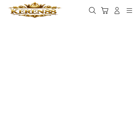
Skip
to
Cari
Troli
Login
Navigation
content