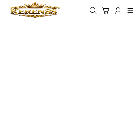
Skip
to
Cari
Troli
Login
Navigation
content