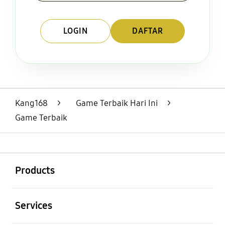
LOGIN
DAFTAR
Layer Popup Close
Kang168
>
Game Terbaik Hari Ini
>
Game Terbaik
Buka
Footer Navigation
Products
Buka
Services
Buka