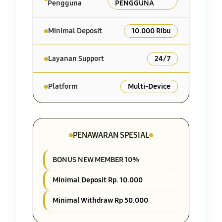
Pengguna
PENGGUNA
Minimal Deposit
10.000 Ribu
Layanan Support
24/7
Platform
Multi-Device
PENAWARAN SPESIAL
BONUS NEW MEMBER 10%
Minimal Deposit Rp. 10.000
Minimal Withdraw Rp 50.000