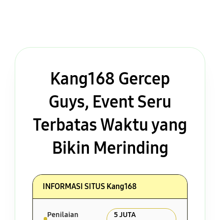
Kang168 Gercep
Guys, Event Seru
Terbatas Waktu yang
Bikin Merinding
INFORMASI SITUS Kang168
Penilaian
5 JUTA