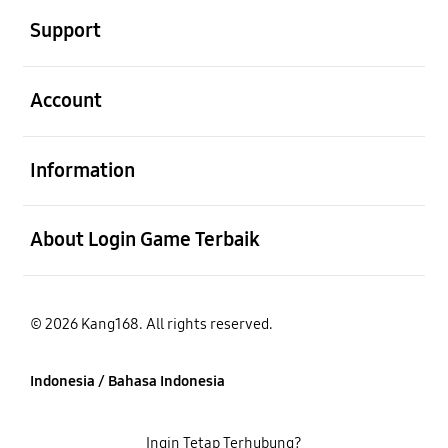
Support
Buka
Account
Buka
Information
Buka
About Login Game Terbaik
© 2026 Kang168. All rights reserved.
Indonesia / Bahasa Indonesia
Ingin Tetap Terhubung?