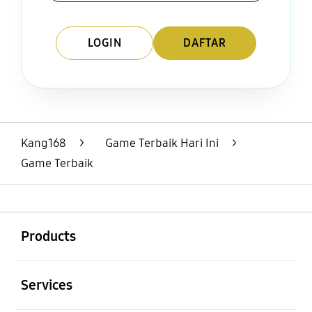
LOGIN
DAFTAR
Layer Popup Close
Kang168
>
Game Terbaik Hari Ini
>
Game Terbaik
Buka
Footer Navigation
Products
Buka
Services
Buka