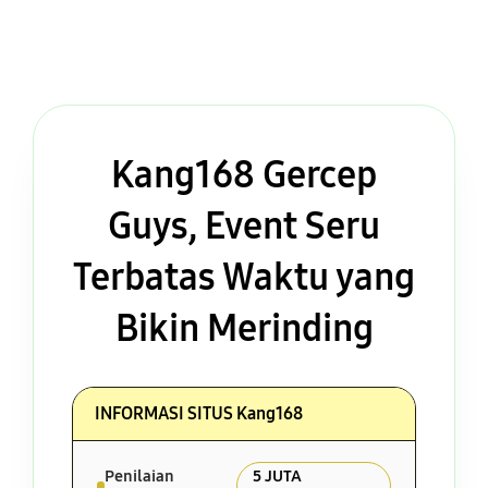
Kang168 Gercep
Guys, Event Seru
Terbatas Waktu yang
Bikin Merinding
INFORMASI SITUS Kang168
Penilaian
5 JUTA